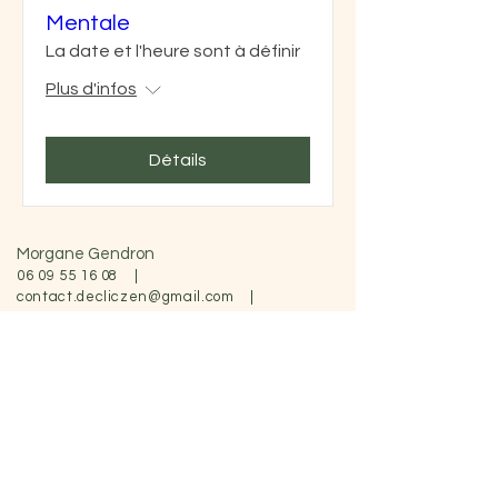
Mentale
La date et l'heure sont à définir
Plus d'infos
Détails
Morgane Gendron
06 09 55 16 08
|
contact.decliczen@gmail.com
|
©Morgane Gendron. Tous droits réservés
Politique des cookies
Termes et conditions